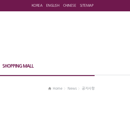
KOREA
ENGLISH
CHINESE
SITEMAP
SHOPPING MALL
Home
News
공지사항