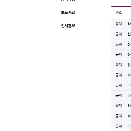
Total
보도자료
번호
58건
1 페
공지
라
이지
전시홍보
공지
신
공지
신
공지
신
공지
신
공지
라
공지
라
공지
라
공지
라
공지
라
공지
라