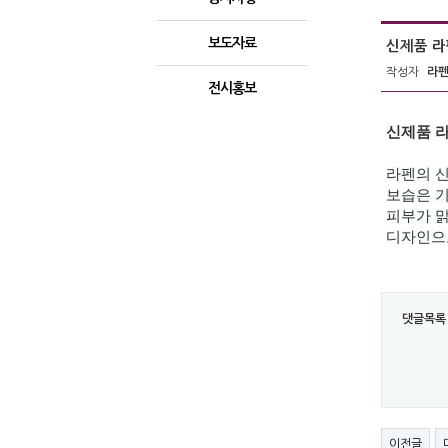
보도자료
신제품 라
작성자
라
전시홍보
신제품 라
라펜의 신
보습은 
피부가 맑
디자인
댓글목록
이전글