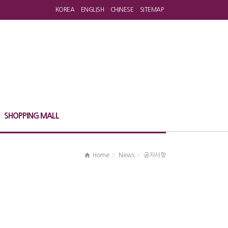
KOREA
ENGLISH
CHINESE
SITEMAP
SHOPPING MALL
Home
News
공지사항