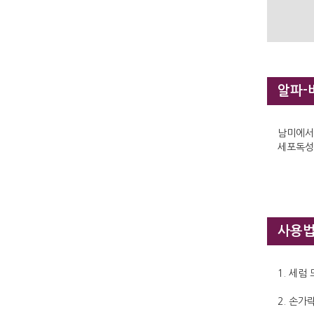
알파-
남미에서
세포독성
사용
1. 세럼
2. 손가