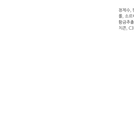
정제수, 
롤, 소
황금추출
치콘, C