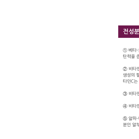
전성
① 베타
탄력을 
② 비타민
생성의 
타민C는
③ 비타
④ 비타민
⑤ 알파
분인 알