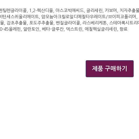
펜틸렌글라이콜, 1,2-헥산디올, 아스코빅애씨드, 글리세린, 카보머, 치자추출물
르비탄세스퀴올리에이트, 암모늄아크릴로일디메칠타우레이트/브이피코폴리머, 
물, 감초추출물, 포도주추출물, 벤질글라이콜, 라스베리케톤, 스테아록시트리메
30-45올레핀, 알란토인, 베타-글루칸, 덱스트린, 에칠헥실글리세린, 향료
제품 구매하기